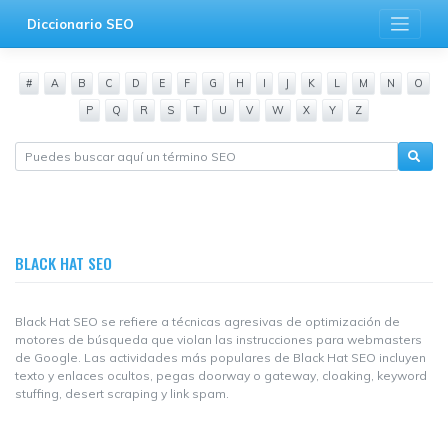
Saltar
Diccionario SEO
al
contenido
#
A
B
C
D
E
F
G
H
I
J
K
L
M
N
O
P
Q
R
S
T
U
V
W
X
Y
Z
BLACK HAT SEO
Black Hat SEO se refiere a técnicas agresivas de optimización de
motores de búsqueda que violan las instrucciones para webmasters
de Google. Las actividades más populares de Black Hat SEO incluyen
texto y enlaces ocultos, pegas doorway o gateway, cloaking, keyword
stuffing, desert scraping y link spam.