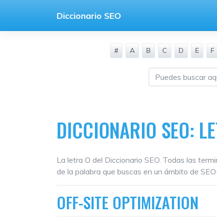
Saltar
Diccionario SEO
al
contenido
#
A
B
C
D
E
F
DICCIONARIO SEO: L
La letra O del Diccionario SEO. Todas las term
de la palabra que buscas en un ámbito de SE
OFF-SITE OPTIMIZATION