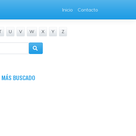
Inicio
Contacto
T
U
V
W
X
Y
Z
O MÁS BUSCADO