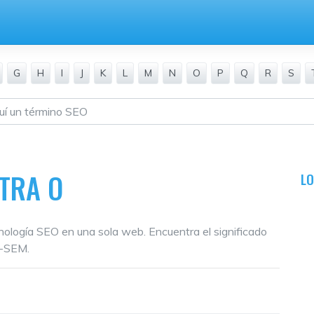
G
H
I
J
K
L
M
N
O
P
Q
R
S
ETRA O
L
inología SEO en una sola web. Encuentra el significado
O-SEM.