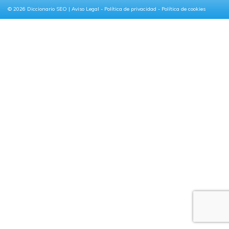
© 2026
Diccionario SEO
|
Aviso Legal
-
Política de privacidad
-
Política de cookies