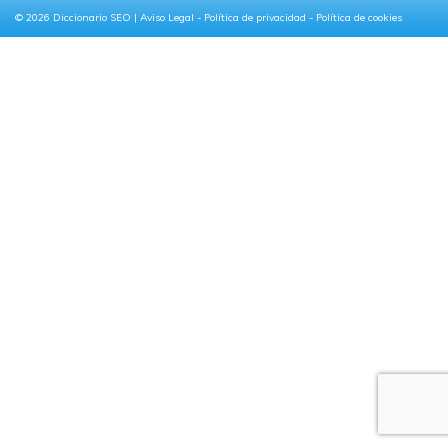
© 2026
Diccionario SEO
|
Aviso Legal
-
Política de privacidad
-
Política de cookies