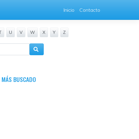
Inicio
Contacto
T
U
V
W
X
Y
Z
O MÁS BUSCADO