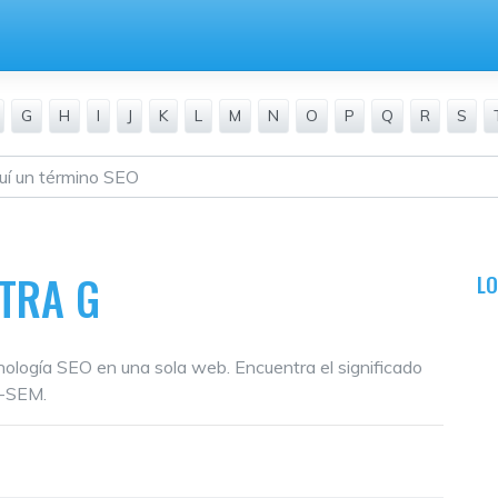
G
H
I
J
K
L
M
N
O
P
Q
R
S
ETRA G
L
inología SEO en una sola web. Encuentra el significado
O-SEM.