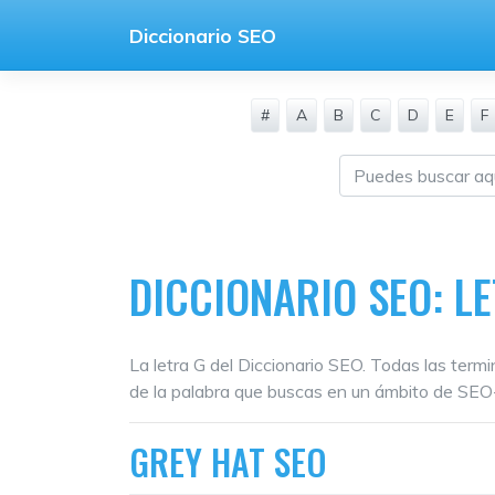
Saltar
Diccionario SEO
al
contenido
#
A
B
C
D
E
F
DICCIONARIO SEO: L
La letra G del Diccionario SEO. Todas las term
de la palabra que buscas en un ámbito de SE
GREY HAT SEO