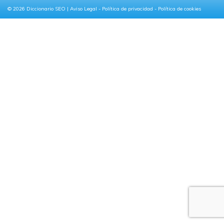
© 2026
Diccionario SEO
|
Aviso Legal
-
Política de privacidad
-
Política de cookies