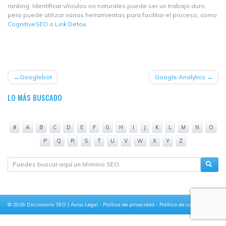
ranking. Identificar vínculos no naturales puede ser un trabajo duro,
pero puede utilizar varias herramientas para facilitar el proceso, como
CognitiveSEO
o
Link Detox
.
NAVEGACIÓN
Googlebot
Google Analytics
DE
LO MÁS BUSCADO
ENTRADAS
#
A
B
C
D
E
F
G
H
I
J
K
L
M
N
O
P
Q
R
S
T
U
V
W
X
Y
Z
© 2026
Diccionario SEO
|
Aviso Legal
-
Política de privacidad
-
Política de cookies