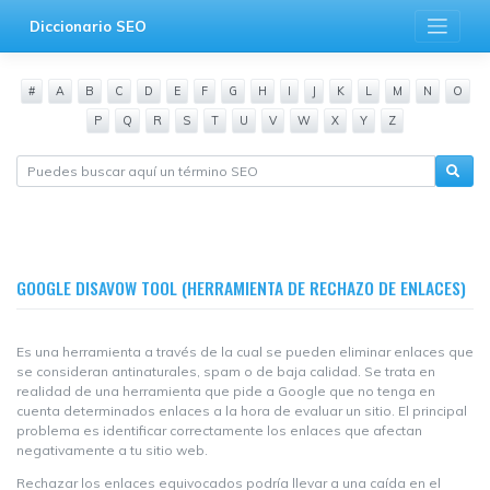
Saltar
Diccionario SEO
al
contenido
#
A
B
C
D
E
F
G
H
I
J
K
L
M
N
O
P
Q
R
S
T
U
V
W
X
Y
Z
GOOGLE DISAVOW TOOL (HERRAMIENTA DE RECHAZO DE ENLACES)
Es una herramienta a través de la cual se pueden eliminar enlaces que
se consideran antinaturales, spam o de baja calidad. Se trata en
realidad de una herramienta que pide a Google que no tenga en
cuenta determinados enlaces a la hora de evaluar un sitio. El principal
problema es identificar correctamente los enlaces que afectan
negativamente a tu sitio web.
Rechazar los enlaces equivocados podría llevar a una caída en el