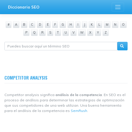
Saltar
Diccionario SEO
al
contenido
#
A
B
C
D
E
F
G
H
I
J
K
L
M
N
O
P
Q
R
S
T
U
V
W
X
Y
Z
COMPETITOR ANALYSIS
Competitor analysis significa
análisis de la competencia
. En SEO es el
proceso de análisis para determinar las estrategias de optimización
que sus competidores de una web utilizan. Una buena herramienta
para el análisis de la competencia es
SemRush
.