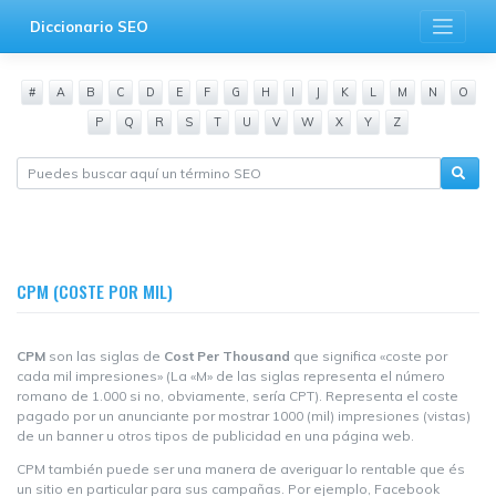
Saltar
Diccionario SEO
al
contenido
#
A
B
C
D
E
F
G
H
I
J
K
L
M
N
O
P
Q
R
S
T
U
V
W
X
Y
Z
CPM (COSTE POR MIL)
CPM
son las siglas de
Cost Per Thousand
que significa «coste por
cada mil impresiones» (La «M» de las siglas representa el número
romano de 1.000 si no, obviamente, sería CPT). Representa el coste
pagado por un anunciante por mostrar 1000 (mil) impresiones (vistas)
de un banner u otros tipos de publicidad en una página web.
CPM también puede ser una manera de averiguar lo rentable que és
un sitio en particular para sus campañas. Por ejemplo, Facebook