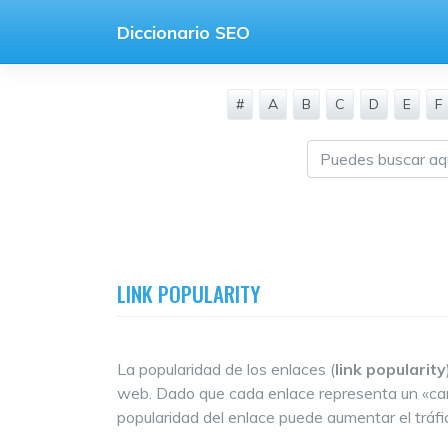
Saltar
Diccionario SEO
al
contenido
#
A
B
C
D
E
F
LINK POPULARITY
La popularidad de los enlaces (
link popularity
web. Dado que cada enlace representa un «cami
popularidad del enlace puede aumentar el tráfic