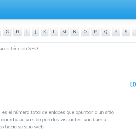
G
H
I
J
K
L
M
N
O
P
Q
R
S
L
) es el número total de enlaces que apuntan a un sitio
no» hacia un sitio para los visitantes, una buena
o hacia su sitio web.