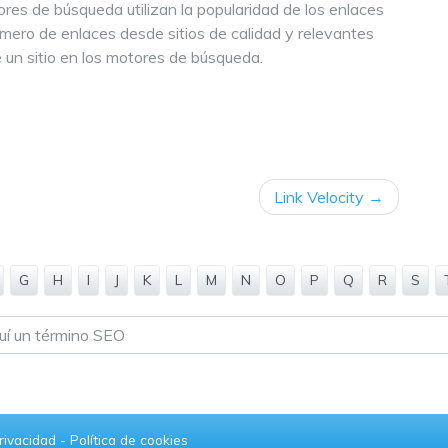
ores de búsqueda utilizan la popularidad de los enlaces
úmero de enlaces desde sitios de calidad y relevantes
 un sitio en los motores de búsqueda.
Link Velocity
G
H
I
J
K
L
M
N
O
P
Q
R
S
privacidad
-
Política de cookies