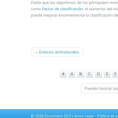
Dado que los algoritmos de los principales mot
como
factor de clasificación
, el aumento del n
puede mejorar enormemente la clasificación de
NAVEGACIÓN
Enlaces antinaturales
DE
ENTRADAS
#
A
B
C
D
E
F
© 2026
Diccionario SEO
|
Aviso Legal
-
Política de 