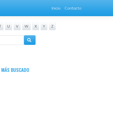
Inicio
Contacto
T
U
V
W
X
Y
Z
O MÁS BUSCADO