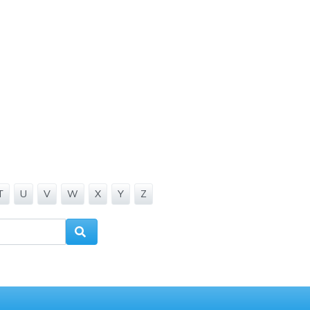
T
U
V
W
X
Y
Z