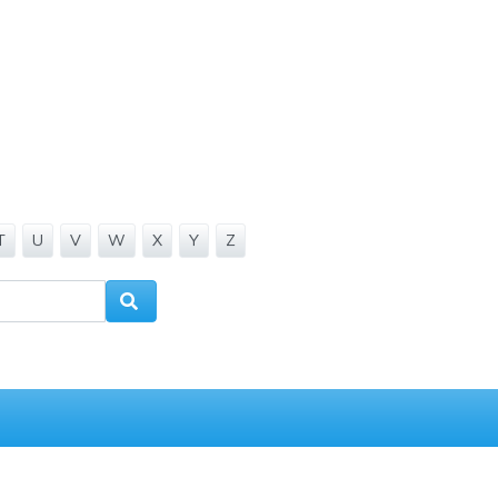
T
U
V
W
X
Y
Z