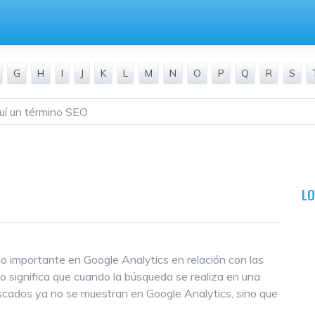
G
H
I
J
K
L
M
N
O
P
Q
R
S
L
o importante en Google Analytics en relación con las
to significa que cuando la búsqueda se realiza en una
scados ya no se muestran en Google Analytics, sino que