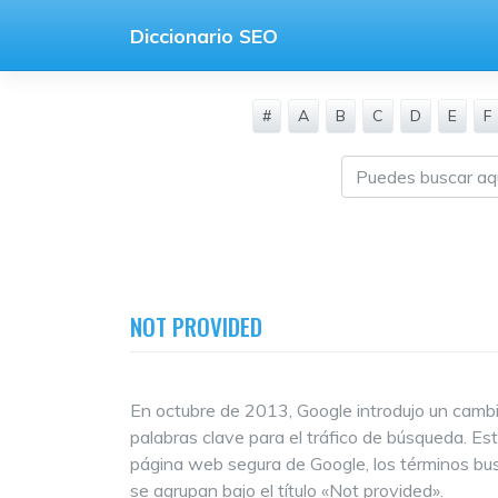
Saltar
Diccionario SEO
al
contenido
#
A
B
C
D
E
F
NOT PROVIDED
En octubre de 2013, Google introdujo un cambi
palabras clave para el tráfico de búsqueda. Es
página web segura de Google, los términos bu
se agrupan bajo el título «Not provided».