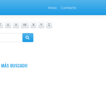
Inicio
Contacto
T
U
V
W
X
Y
Z
O MÁS BUSCADO