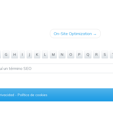
On-Site Optimization
G
H
I
J
K
L
M
N
O
P
Q
R
S
privacidad
-
Política de cookies