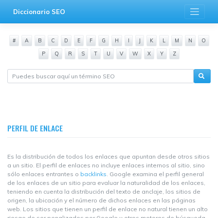
Saltar
Diccionario SEO
al
contenido
#
A
B
C
D
E
F
G
H
I
J
K
L
M
N
O
P
Q
R
S
T
U
V
W
X
Y
Z
PERFIL DE ENLACE
Es la distribución de todos los enlaces que apuntan desde otros sitios
a un sitio. El perfil de enlaces no incluye enlaces internos al sitio, sino
sólo enlaces entrantes o
backlinks
. Google examina el perfil general
de los enlaces de un sitio para evaluar la naturalidad de los enlaces,
teniendo en cuenta la distribución del texto de anclaje, los sitios de
origen, la ubicación y el número de dichos enlaces en las páginas
web. Los sitios que tienen un perfil de enlace no natural tienen un alto
riesgo de ser penalizados por Google u otros motores de búsqueda.