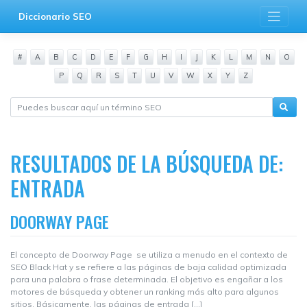
Saltar
Diccionario SEO
al
contenido
#
A
B
C
D
E
F
G
H
I
J
K
L
M
N
O
P
Q
R
S
T
U
V
W
X
Y
Z
RESULTADOS DE LA BÚSQUEDA DE:
ENTRADA
DOORWAY PAGE
El concepto de Doorway Page se utiliza a menudo en el contexto de
SEO Black Hat y se refiere a las páginas de baja calidad optimizada
para una palabra o frase determinada. El objetivo es engañar a los
motores de búsqueda y obtener un ranking más alto para algunos
sitios. Básicamente, las páginas de entrada […]