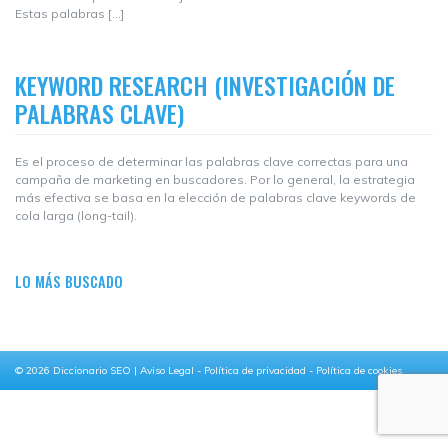
Estas palabras […]
KEYWORD RESEARCH (INVESTIGACIÓN DE
PALABRAS CLAVE)
Es el proceso de determinar las palabras clave correctas para una
campaña de marketing en buscadores. Por lo general, la estrategia
más efectiva se basa en la elección de palabras clave keywords de
cola larga (long-tail).
LO MÁS BUSCADO
© 2026
Diccionario SEO
|
Aviso Legal
-
Política de privacidad
-
Política de cookies