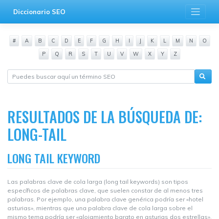
Saltar
Diccionario SEO
al
contenido
#
A
B
C
D
E
F
G
H
I
J
K
L
M
N
O
P
Q
R
S
T
U
V
W
X
Y
Z
RESULTADOS DE LA BÚSQUEDA DE:
LONG-TAIL
LONG TAIL KEYWORD
Las palabras clave de cola larga (long tail keywords) son tipos
específicos de palabras clave, que suelen constar de al menos tres
palabras. Por ejemplo, una palabra clave genérica podría ser «hotel
asturias», mientras que una palabra clave de cola larga sobre el
mismo tema podría ser «alojamiento barato en asturias dos estrellas».