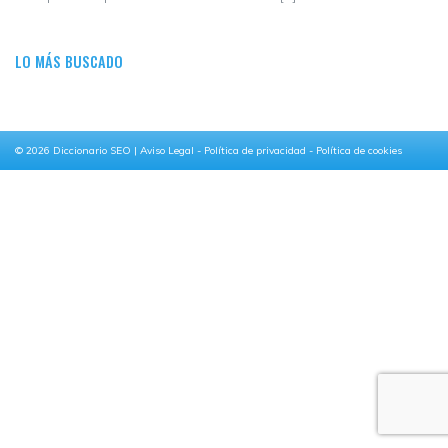
LO MÁS BUSCADO
© 2026
Diccionario SEO
|
Aviso Legal
-
Política de privacidad
-
Política de cookies