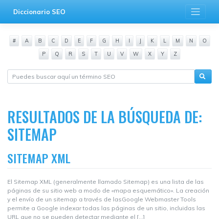
Saltar
Diccionario SEO
al
contenido
#
A
B
C
D
E
F
G
H
I
J
K
L
M
N
O
P
Q
R
S
T
U
V
W
X
Y
Z
RESULTADOS DE LA BÚSQUEDA DE:
SITEMAP
SITEMAP XML
El Sitemap XML (generalmente llamado Sitemap) es una lista de las
páginas de su sitio web a modo de «mapa esquemático». La creación
y el envío de un sitemap a través de lasGoogle Webmaster Tools
permite a Google indexar todas las páginas de un sitio, incluidas las
URL que no se pueden detectar mediante el […]