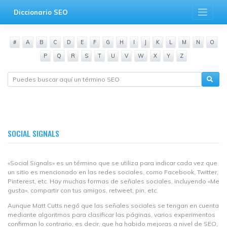
Saltar
Diccionario SEO
al
contenido
#
A
B
C
D
E
F
G
H
I
J
K
L
M
N
O
P
Q
R
S
T
U
V
W
X
Y
Z
SOCIAL SIGNALS
«Social Signals» es un término que se utiliza para indicar cada vez que
un sitio es mencionado en las redes sociales, como Facebook, Twitter,
Pinterest, etc. Hay muchas formas de señales sociales, incluyendo «Me
gusta», compartir con tus amigos, retweet, pin, etc.
Aunque Matt Cutts negó que las señales sociales se tengan en cuenta
mediante algoritmos para clasificar las páginas, varios experimentos
confirman lo contrario, es decir, que ha habido mejoras a nivel de SEO,