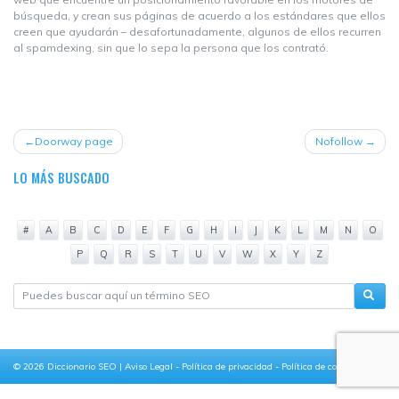
búsqueda, y crean sus páginas de acuerdo a los estándares que ellos
creen que ayudarán – desafortunadamente, algunos de ellos recurren
al spamdexing, sin que lo sepa la persona que los contrató.
NAVEGACIÓN
Doorway page
Nofollow
DE
LO MÁS BUSCADO
ENTRADAS
#
A
B
C
D
E
F
G
H
I
J
K
L
M
N
O
P
Q
R
S
T
U
V
W
X
Y
Z
© 2026
Diccionario SEO
|
Aviso Legal
-
Política de privacidad
-
Política de cookies