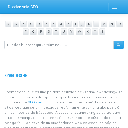
Saltar
Diccionario SEO
al
contenido
#
A
B
C
D
E
F
G
H
I
J
K
L
M
N
O
P
Q
R
S
T
U
V
W
X
Y
Z
SPAMDEXING
Spamdexing, que es una palabra derivada de «spam» e «indexing», se
refiere a la práctica del spamming en los motores de búsqueda. Es
una forma de
SEO spamming
. Spamdexing es la práctica de crear
sitios web que serán indexados ilegítimamente con una alta posición
en los motores de búsqueda. A veces, el spamdexing se utiliza para
tratar de manipular la comprensión de un motor de búsqueda de una
categoría. El objetivo de un diseñador de web es crear una página
web que encuentre un posicionamiento favorable en los motores de