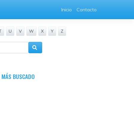
Inicio
Contacto
T
U
V
W
X
Y
Z
O MÁS BUSCADO