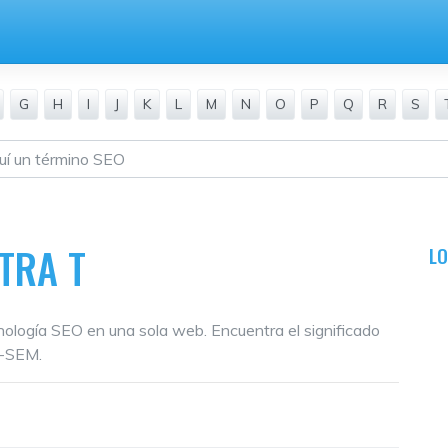
G
H
I
J
K
L
M
N
O
P
Q
R
S
TRA T
L
inología SEO en una sola web. Encuentra el significado
O-SEM.