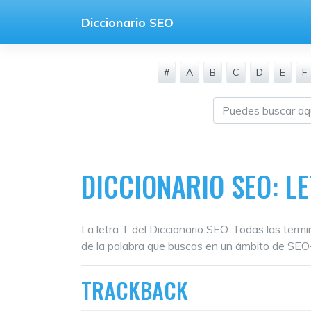
Saltar
Diccionario SEO
al
contenido
#
A
B
C
D
E
F
DICCIONARIO SEO: LE
La letra T del Diccionario SEO. Todas las term
de la palabra que buscas en un ámbito de SE
TRACKBACK