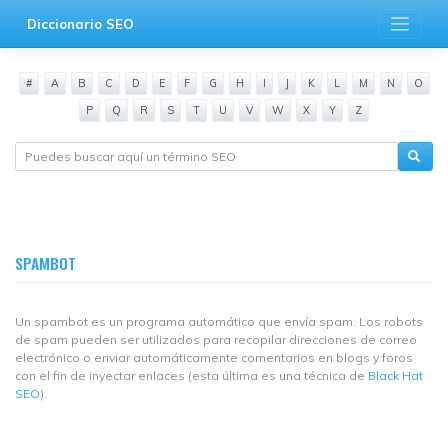
Saltar
Diccionario SEO
al
contenido
#
A
B
C
D
E
F
G
H
I
J
K
L
M
N
O
P
Q
R
S
T
U
V
W
X
Y
Z
SPAMBOT
Un spambot es un programa automático que envía spam. Los robots
de spam pueden ser utilizados para recopilar direcciones de correo
electrónico o enviar automáticamente comentarios en blogs y foros
con el fin de inyectar enlaces (esta última es una técnica de
Black Hat
SEO
).