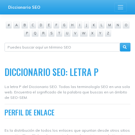
Saltar
Diccionario SEO
al
contenido
#
A
B
C
D
E
F
G
H
I
J
K
L
M
N
O
P
Q
R
S
T
U
V
W
X
Y
Z
DICCIONARIO SEO: LETRA P
La letra P del Diccionario SEO. Todas las terminología SEO en una sola
web. Encuentra el significado de la palabra que buscas en un ámbito
de SEO-SEM.
PERFIL DE ENLACE
Es la distribución de todos los enlaces que apuntan desde otros sitios