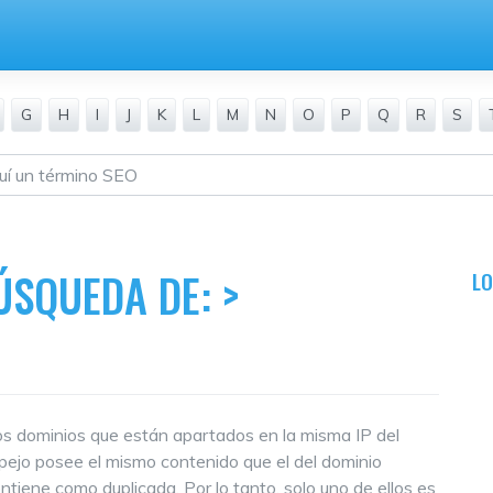
G
H
I
J
K
L
M
N
O
P
Q
R
S
ÚSQUEDA DE:
>
L
os dominios que están apartados en la misma IP del
espejo posee el mismo contenido que el del dominio
ntiene como duplicada. Por lo tanto, solo uno de ellos es