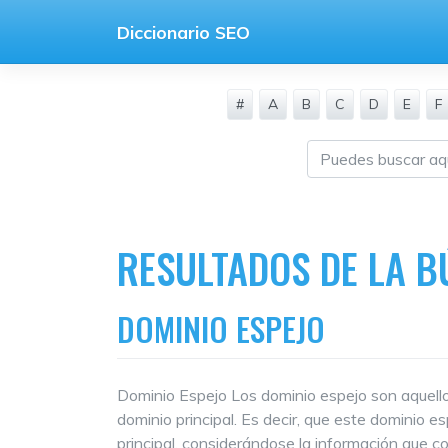
Saltar
Diccionario SEO
al
contenido
#
A
B
C
D
E
F
RESULTADOS DE LA B
DOMINIO ESPEJO
Dominio Espejo Los dominio espejo son aquell
dominio principal. Es decir, que este dominio 
principal, considerándose la información que co