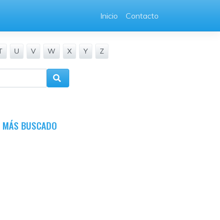
Inicio
Contacto
T
U
V
W
X
Y
Z
O MÁS BUSCADO