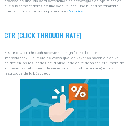
proceso de análisis para determinar las estrategias de optimización
que sus competidores de una web utilizan. Una buena herramienta
para el análisis de la competencia es
SemRush
.
CTR (CLICK THROUGH RATE)
El
CTR o Click Through Rate
viene a significar «clics por
impresiones». El número de veces que los usuarios hacen clic en un
enlace en los resultados de la búsqueda en relación con el número de
impresiones (el número de veces que han visto el enlace) en los
resultados de la búsqueda.