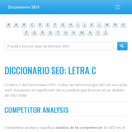
Saltar
Diccionario SEO
al
contenido
#
A
B
C
D
E
F
G
H
I
J
K
L
M
N
O
P
Q
R
S
T
U
V
W
X
Y
Z
DICCIONARIO SEO: LETRA C
La letra C del Diccionario SEO. Todas las terminología SEO en una sola
web. Encuentra el significado de la palabra que buscas en un ámbito
de SEO-SEM.
COMPETITOR ANALYSIS
Competitor analysis significa
análisis de la competencia
. En SEO es el